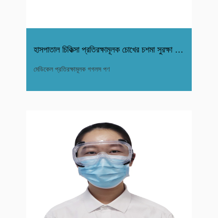
হাসপাতাল চিকিত্সা প্রতিরক্ষামূলক চোখের চশমা সুরক্ষা গগলস ব্য
মেডিকেল প্রতিরক্ষামূলক গগলস পণ