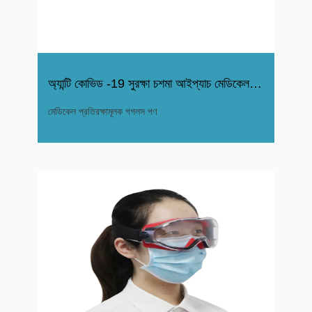
অ্যান্টি কোভিড -19 সুরক্ষা চশমা আইপ্যাচ মেডিকেল গগলস
মেডিকেল প্রতিরক্ষামূলক গগলস পণ