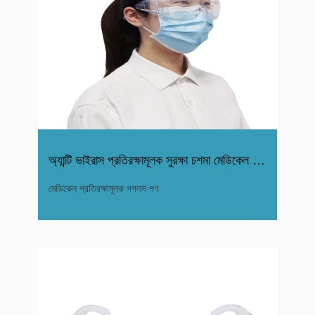
অ্যান্টি ভাইরাস প্রতিরক্ষামূলক সুরক্ষা চশমা মেডিকেল গগলস
মেডিকেল প্রতিরক্ষামূলক গগলস পণ