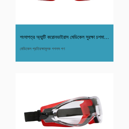
শংসাপত্র অ্যান্টি করোনভাইরাস মেডিকেল সুরক্ষা চশমা চশমা
মেডিকেল প্রতিরক্ষামূলক গগলস পণ