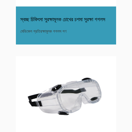
স্বচ্ছ চিকিৎসা সুরক্ষামূলক চোখের চশমা সুরক্ষা গগলস
মেডিকেল প্রতিরক্ষামূলক গগলস পণ