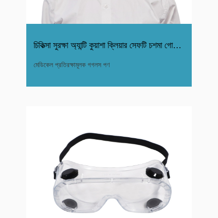
চিকিত্সা সুরক্ষা অ্যান্টি কুয়াশা ক্লিয়ার সেফটি চশমা গোগলস
মেডিকেল প্রতিরক্ষামূলক গগলস পণ