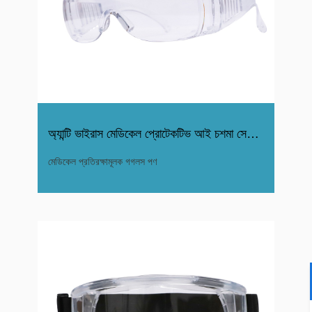
অ্যান্টি ভাইরাস মেডিকেল প্রোটেকটিভ আই চশমা সেফটি গগলস
মেডিকেল প্রতিরক্ষামূলক গগলস পণ