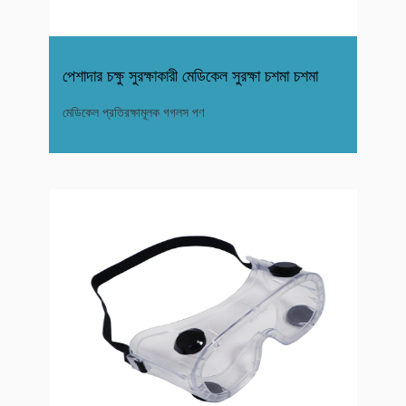
পেশাদার চক্ষু সুরক্ষাকারী মেডিকেল সুরক্ষা চশমা চশমা
মেডিকেল প্রতিরক্ষামূলক গগলস পণ