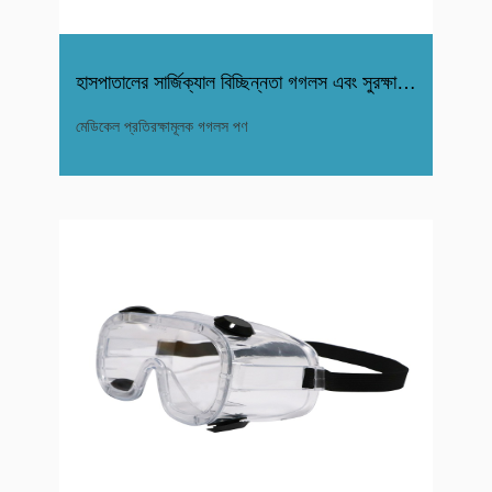
হাসপাতালের সার্জিক্যাল বিচ্ছিন্নতা গগলস এবং সুরক্ষা গগল
মেডিকেল প্রতিরক্ষামূলক গগলস পণ