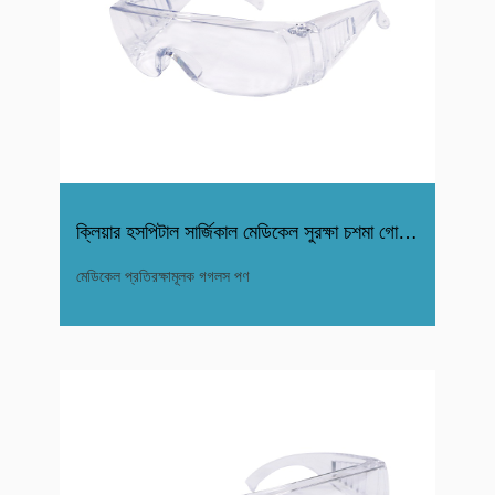
ক্লিয়ার হসপিটাল সার্জিকাল মেডিকেল সুরক্ষা চশমা গোগলস
মেডিকেল প্রতিরক্ষামূলক গগলস পণ