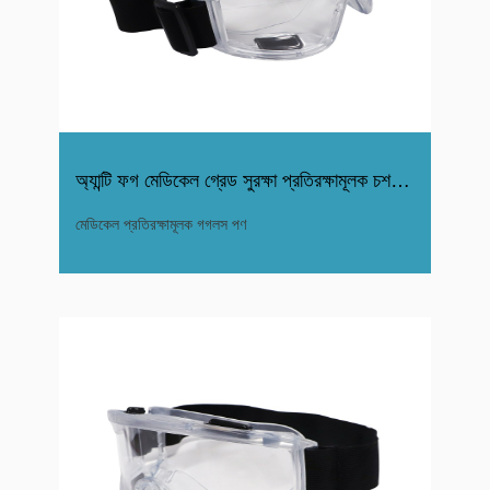
অ্যান্টি ফগ মেডিকেল গ্রেড সুরক্ষা প্রতিরক্ষামূলক চশমা গোগলস
মেডিকেল প্রতিরক্ষামূলক গগলস পণ