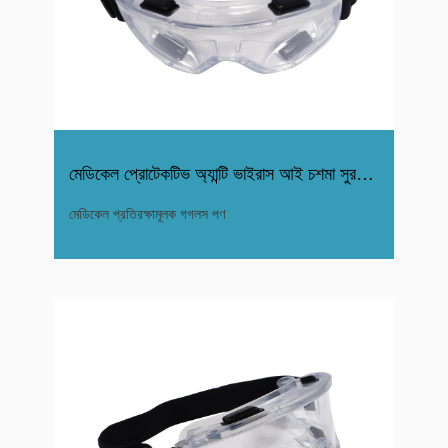
মেডিকেল প্রোটেকটিভ অ্যান্টি ভাইরাস আই চশমা সুরক্ষা গগলস
মেডিকেল প্রতিরক্ষামূলক গগলস পণ