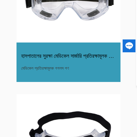
হাসপাতালের সুরক্ষা মেডিকেল সার্জারি প্রতিরক্ষামূলক চশমা চশমা
মেডিকেল প্রতিরক্ষামূলক গগলস পণ